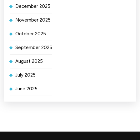
December 2025
November 2025
October 2025
September 2025
August 2025
July 2025
June 2025