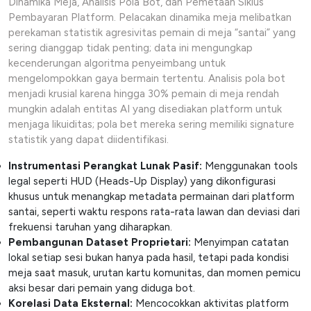
Dinamika Meja, Analisis Pola Bot, dan Pemetaan Siklus
Pembayaran Platform. Pelacakan dinamika meja melibatkan
perekaman statistik agresivitas pemain di meja “santai” yang
sering dianggap tidak penting; data ini mengungkap
kecenderungan algoritma penyeimbang untuk
mengelompokkan gaya bermain tertentu. Analisis pola bot
menjadi krusial karena hingga 30% pemain di meja rendah
mungkin adalah entitas AI yang disediakan platform untuk
menjaga likuiditas; pola bet mereka sering memiliki signature
statistik yang dapat diidentifikasi.
Instrumentasi Perangkat Lunak Pasif:
Menggunakan tools
legal seperti HUD (Heads-Up Display) yang dikonfigurasi
khusus untuk menangkap metadata permainan dari platform
santai, seperti waktu respons rata-rata lawan dan deviasi dari
frekuensi taruhan yang diharapkan.
Pembangunan Dataset Proprietari:
Menyimpan catatan
lokal setiap sesi bukan hanya pada hasil, tetapi pada kondisi
meja saat masuk, urutan kartu komunitas, dan momen pemicu
aksi besar dari pemain yang diduga bot.
Korelasi Data Eksternal:
Mencocokkan aktivitas platform