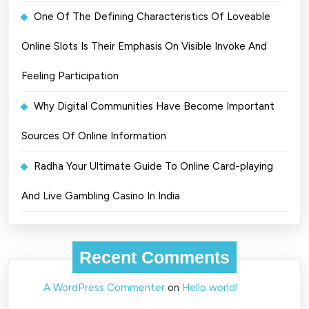
One Of The Defining Characteristics Of Loveable
Online Slots Is Their Emphasis On Visible Invoke And
Feeling Participation
Why Digital Communities Have Become Important
Sources Of Online Information
Radha Your Ultimate Guide To Online Card-playing
And Live Gambling Casino In India
Recent Comments
A WordPress Commenter
on
Hello world!