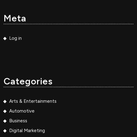
Meta
Log in
Categories
Arts & Entertainments
Automotive
Business
Digital Marketing