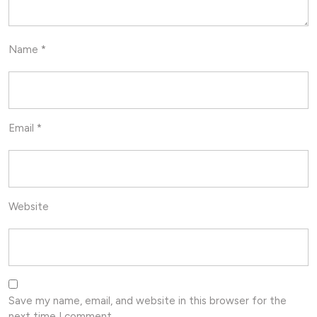
Name
*
Email
*
Website
Save my name, email, and website in this browser for the
next time I comment.