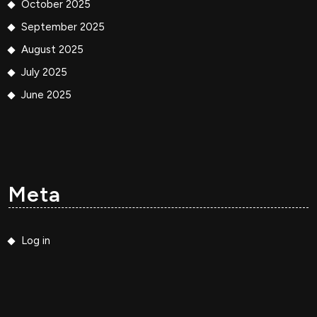
October 2025
September 2025
August 2025
July 2025
June 2025
Meta
Log in