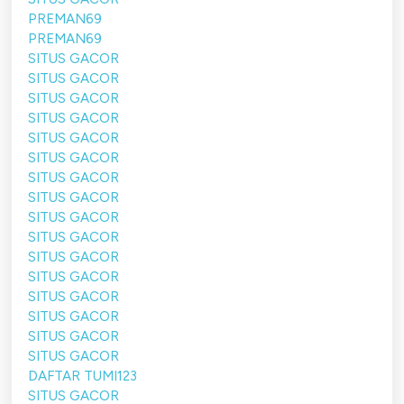
PREMAN69
PREMAN69
SITUS GACOR
SITUS GACOR
SITUS GACOR
SITUS GACOR
SITUS GACOR
SITUS GACOR
SITUS GACOR
SITUS GACOR
SITUS GACOR
SITUS GACOR
SITUS GACOR
SITUS GACOR
SITUS GACOR
SITUS GACOR
SITUS GACOR
SITUS GACOR
DAFTAR TUMI123
SITUS GACOR