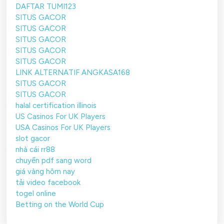
DAFTAR TUMI123
SITUS GACOR
SITUS GACOR
SITUS GACOR
SITUS GACOR
SITUS GACOR
LINK ALTERNATIF ANGKASA168
SITUS GACOR
SITUS GACOR
halal certification illinois
US Casinos For UK Players
USA Casinos For UK Players
slot gacor
nhà cái rr88
chuyển pdf sang word
giá vàng hôm nay
tải video facebook
togel online
Betting on the World Cup