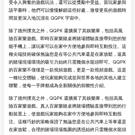
受令人興奮的遊戲玩法，還可以從獎勵中受益。當玩家參與
該平臺時，他們可以慢慢解鎖這些好處，激發更長的遊戲時
間並更深入地沉浸在 QQPK 宇宙中。
除了德州撲克之外，QQPK 還擴展了其娛樂庫，包括高風
險百家樂遊戲。即時百家樂賭桌將賭場體驗直接帶到您的智
能手機上，讓玩家可以在家中方便地參與即時互動投注。這
種尖端技術確保無論您是在等公共汽車還是在家放鬆，逼真
的賭場現場環境的吸引力始終只需幾個水龍頭即可。QQPK
的百家樂不僅僅是一款視頻遊戲，更是一款視頻遊戲。這是
一種社交體驗，使玩家能夠完成並與世界各地的其他人建立
聯繫，使每一手牌都成為全新關係的前瞻性介紹。
除了德州撲克之外，QQPK 還擴展了其娛樂庫，包括高風
險百家樂遊戲。真人百家樂賭桌將賭場體驗直接帶到您的行
動裝置上，使遊戲玩家能夠在家中方便地參與即時互動投
注。這種巧妙的策略保證了無論您是在公共汽車上等車還是
在家放鬆，合理的賭場現場氛圍的誘惑始終只需幾個水龍頭