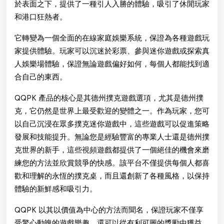
於表面之下，提供了一種引人入勝的體驗，吸引了休閒玩家
和港口狂熱者。
它轉變為一個全面的在線家庭娛樂系統，保證為各種遊戲玩
家提供體驗。玩家可以沉迷於彩票、參與迷你遊戲或探索真
人娛樂場體驗，保證無論遊戲偏好如何，每個人都能找到適
合自己的東西。
QQPK 產品的核心是其德州撲克遊戲選項，尤其是德州撲
克，它仍然是世界上最受歡迎的變體之一。作為玩家，您可
以自己沉浸在眾多撲克迷你遊戲中，這些遊戲可以促進策略
發展和技能提升。無論您是經驗豐富的專業人士還是德州撲
克世界的新手，這些視頻遊戲都提供了一個絕佳的機會來磨
練您的方法並欣賞競爭的快感。該平台不僅提供每個人都喜
歡和理解的永恆的撲克桌，而且還創新了各種風格，以保持
體驗的新鮮感和吸引力。
QQPK 以其以價值為中心的方法而聞名，保證玩家不僅享
受驚心動魄的遊戲樂趣，還可以從有利可圖的獎勵中獲益。